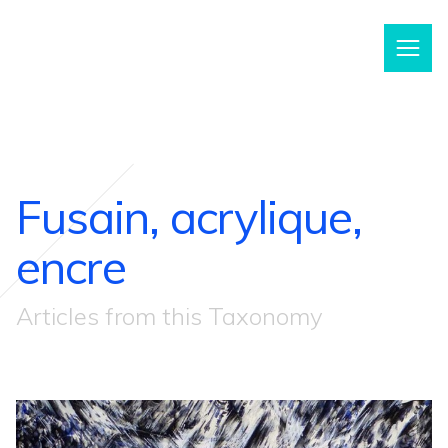
m
Fusain, acrylique,
encre
Articles from this Taxonomy