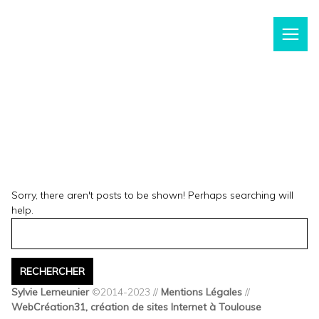
m
Sorry, there aren't posts to be shown! Perhaps searching will
help.
Sylvie Lemeunier
©2014-2023 //
Mentions Légales
//
WebCréation31, création de sites Internet à Toulouse