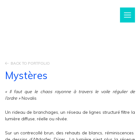
m
BACK TO PORTFOLIO
Mystères
« Il faut que le chaos rayonne à travers le voile régulier de
l’ordre »
Novalis
Un rideau de branchages, un réseau de lignes structuré filtre la
lumière diffuse, réelle ou rêvée.
Sur un contrecollé brun, des rehauts de blancs, réminiscences
de dessins d’Altdorfer, Dürer . La lumière n’est plus la réserve