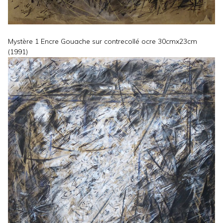
Mystère 1 Encre Gouache sur contrecollé ocre 30cmx23cm
(1991)