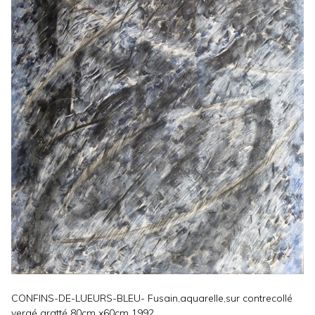
CONFINS-DE-LUEURS-BLEU- Fusain,aquarelle,sur contrecollé
vergé gratté 80cm x60cm 1992