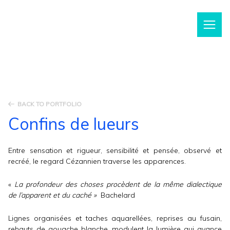
m
BACK TO PORTFOLIO
Confins de lueurs
Entre sensation et rigueur, sensibilité et pensée, observé et
recréé, le regard Cézannien traverse les apparences.
«
La profondeur des choses procèdent de la même dialectique
de l’apparent et du caché »
Bachelard
Lignes organisées et taches aquarellées, reprises au fusain,
rehauts de gouache blanche, modulent la lumière qui avance