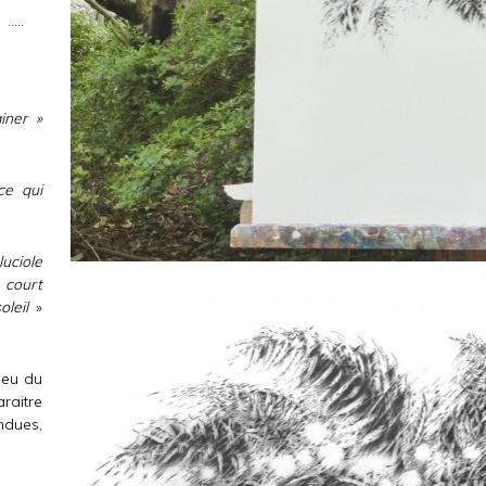
 …..
iner »
ce qui
luciole
 court
oleil
»
.Jeu du
raitre
endues,