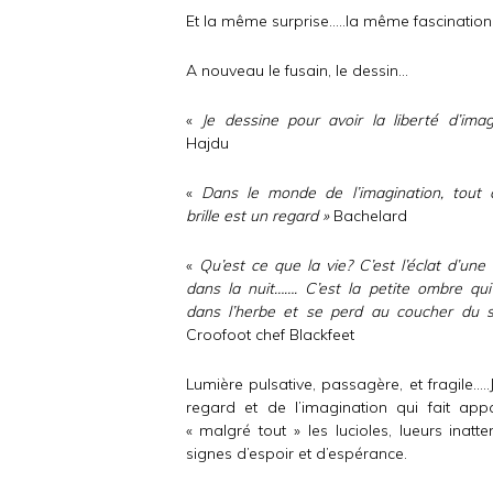
Et la même surprise…..la même fascination
A nouveau le fusain, le dessin…
«
Je dessine pour avoir la liberté d’imag
Hajdu
«
Dans le monde de l’imagination, tout 
brille est un regard »
Bachelard
«
Qu’est ce que la vie? C’est l’éclat d’une 
dans la nuit……. C’est la petite ombre qui
dans l’herbe et se perd au coucher
du
s
Croofoot chef Blackfeet
Lumière pulsative, passagère, et fragile….
regard et de l’imagination qui fait appa
« malgré tout » les lucioles, lueurs inatt
signes d’espoir et d’espérance.