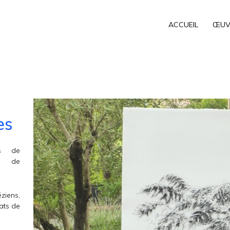
ACCUEIL
ŒUV
es
es de
n de
ziens,
ats de