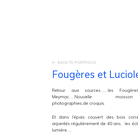
BACK TO PORTFOLIO
Fougères et Luciol
Retour aux sources……..les Fougèr
Meymac……Nouvelle moisso
photographies,de croquis.
Et dans l’épais couvert des bois corré
arpentés régulièrement de 40 ans, les écl
lumière…..