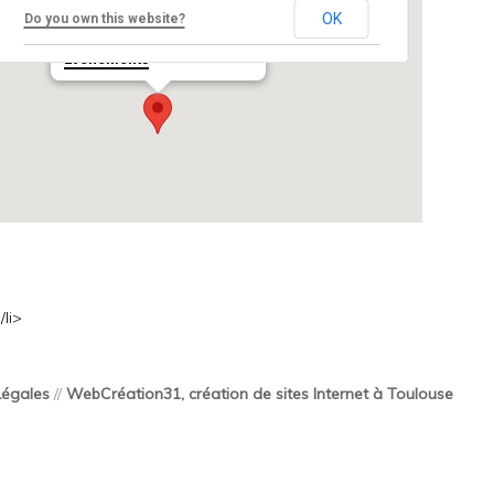
OK
Do you own this website?
Avenue Winston Churchill - Paris
Événements
li>
Légales
//
WebCréation31, création de sites Internet à Toulouse