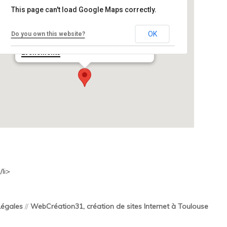
This page can't load Google Maps correctly.
Espace Croix-Baragnon
Toulouse
OK
Do you own this website?
24 rue Croix Baragnon - Toulouse
Événements
li>
Légales
//
WebCréation31, création de sites Internet à Toulouse