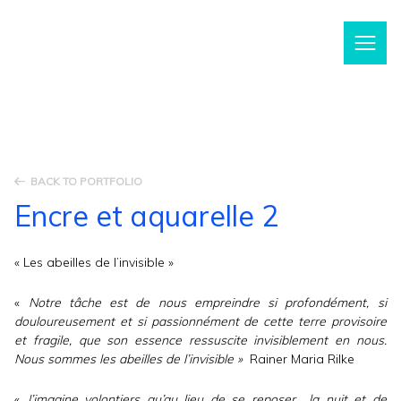
m
BACK TO PORTFOLIO
Encre et aquarelle 2
« Les abeilles de l’invisible »
«
Notre tâche est de nous empreindre si profondément, si
douloureusement et si passionnément de cette terre provisoire
et fragile, que son essence ressuscite invisiblement en nous.
Nous sommes les abeilles de l’invisible »
Rainer Maria Rilke
«
J’imagine volontiers qu’au lieu de se reposer la nuit et de