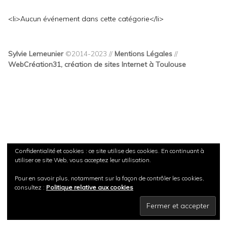
<li>Aucun événement dans cette catégorie</li>
Sylvie Lemeunier
©2014-2023 //
Mentions Légales
//
WebCréation31, création de sites Internet à Toulouse
Confidentialité et cookies : ce site utilise des cookies. En continuant à
utiliser ce site Web, vous acceptez leur utilisation.
Pour en savoir plus, notamment sur la façon de contrôler les cookies,
consultez :
Politique relative aux cookies