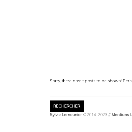
Sorry, there aren't posts to be shown! Perh
Sylvie Lemeunier
©2014-2023 //
Mentions 